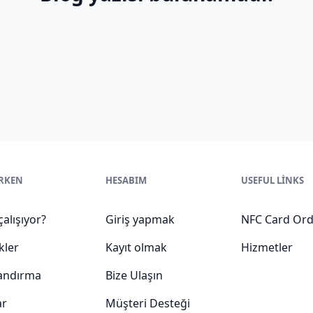
RKEN
HESABIM
USEFUL LINKS
çalışıyor?
Giriş yapmak
NFC Card Ord
kler
Kayıt olmak
Hizmetler
landırma
Bize Ulaşın
ar
Müşteri Desteği