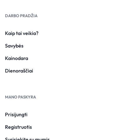
DARBO PRADŽIA
Kaip tai veikia?
Savybės
Kainodara
Dienoraščiai
MANO PASKYRA
Prisijungti
Registruotis
Susisiekite su mumis