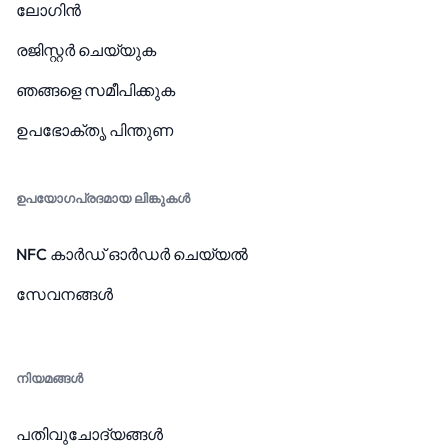
ലോഗിൻ
രജിസ്റ്റർ ചെയ്യുക
ഞങ്ങളെ സമീപിക്കുക
ഉപഭോക്തൃ പിന്തുണ
ഉപയോഗപ്രദമായ ലിങ്കുകൾ
NFC കാർഡ് ഓർഡർ ചെയ്യൽ
സേവനങ്ങൾ
നിയമങ്ങൾ
പതിവുചോദ്യങ്ങൾ