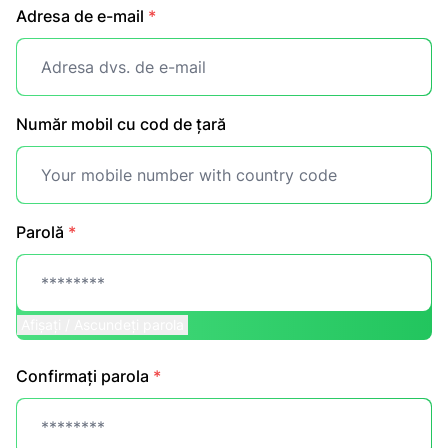
Adresa de e-mail
*
Număr mobil cu cod de țară
Parolă
*
Afișați / Ascundeți parola
Confirmați parola
*