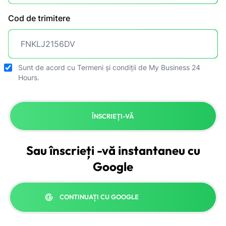
Cod de trimitere
Sunt de acord cu
Termeni și condiții
de My Business 24
Hours.
ÎNSCRIEȚI-VĂ
Sau înscrieți -vă instantaneu cu
Google
CONTINUAȚI CU GOOGLE