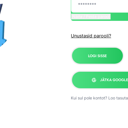
Näita / Peida parool
Unustasid parooli?
LOGI SISSE
JÄTKA GOOGLE
Kui sul pole kontot?
Loo tasuta