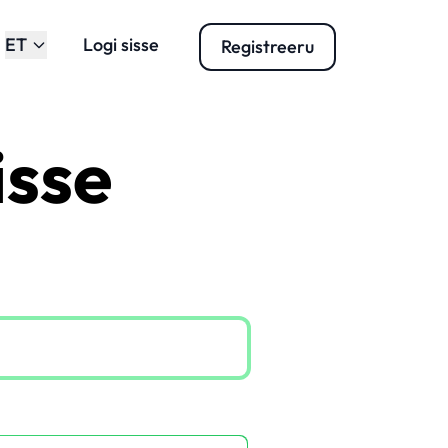
ET
Logi sisse
Registreeru
isse