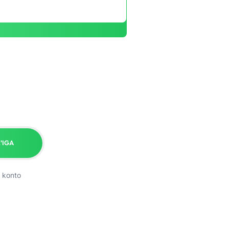
’IGA
 konto