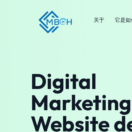
关于
它是如
Digital
Marketing
Website d