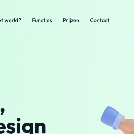
et werkt?
Functies
Prijzen
Contact
,
esign