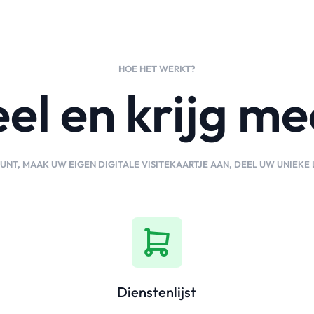
HOE HET WERKT?
el en krijg me
NT, MAAK UW EIGEN DIGITALE VISITEKAARTJE AAN, DEEL UW UNIEKE 
Dienstenlijst