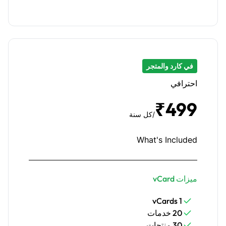
في كارد والمتجر
احترافي
₹499
/كل سنة
What's Included
ميزات vCard
1 vCards
20 خدمات
30 منتجات